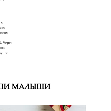
 в
ано
логом
. Через
все
ку по
ШИ МАЛЫШИ