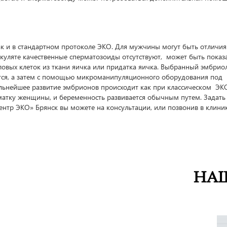
к и в стандартном протоколе ЭКО. Для мужчины могут быть отличия
эякуляте качественные сперматозоиды отсутствуют, может быть показ
ловых клеток из ткани яичка или придатка яичка. Выбранный эмбрио
тся, а затем с помощью микроманипуляционного оборудования под
льнейшее развитие эмбрионов происходит как при классическом ЭКО
атку женщины, и беременность развивается обычным путем. Задать 
нтр ЭКО» Брянск вы можете на консультации, или позвонив в клини
НА