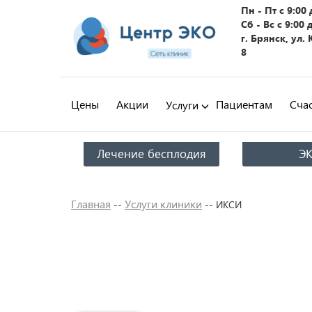
Пн - Пт с 9:00 
Сб - Вс с 9:00 
г. Брянск, ул.
8
Цены
Акции
Пациентам
Сча
Услуги
Лечение бесплодия
Э
Главная
Услуги клиники
--
--
ИКСИ