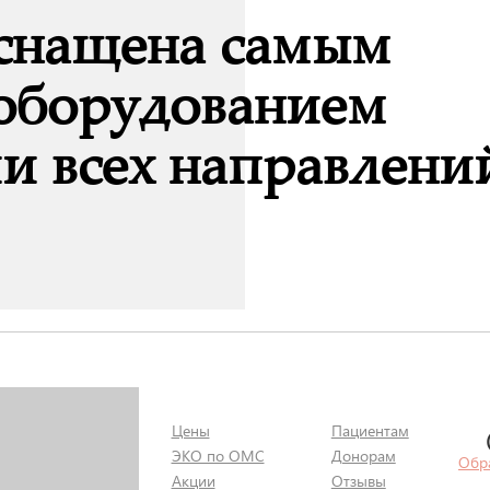
оснащена самым
оборудованием
и всех направлени
Цены
Пациентам
ЭКО по ОМС
Донорам
Обр
Акции
Отзывы