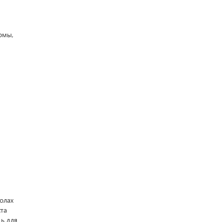
рмы,
олах
та
ь для