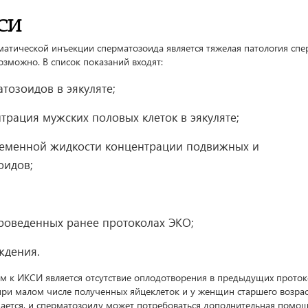
КСИ
тической инъекции сперматозоида является тяжелая патология спе
зможно. В список показаний входят:
тозоидов в эякуляте;
трация мужских половых клеток в эякуляте;
семенной жидкости концентрации подвижных и
оидов;
роведенных ранее протоколах ЭКО;
ждения.
 к ИКСИ является отсутствие оплодотворения в предыдущих проток
ри малом числе полученных яйцеклеток и у женщин старшего возрас
щается, и сперматозоиду может потребоваться дополнительная помощ