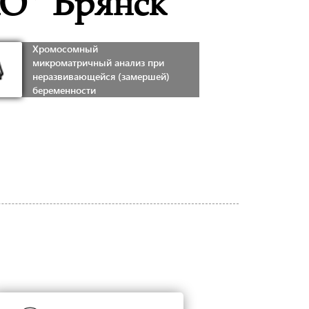
О” Брянск
Хромосомный
микроматричный анализ при
неразвивающейся (замершей)
беременности