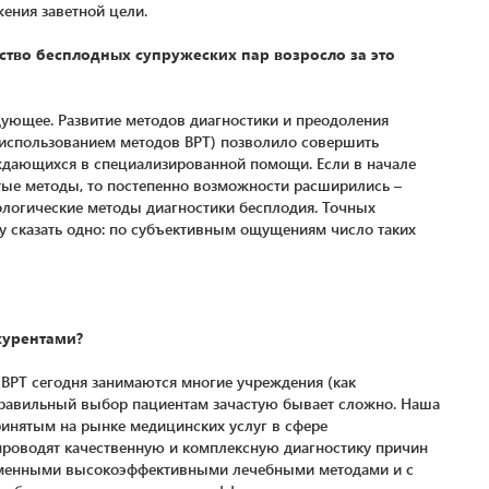
ения заветной цели.
ество бесплодных супружеских пар возросло за это
дующее. Развитие методов диагностики и преодоления
с использованием методов ВРТ) позволило совершить
уждающихся в специализированной помощи. Если в начале
тые методы, то постепенно возможности расширились –
логические методы диагностики бесплодия. Точных
гу сказать одно: по субъективным ощущениям число таких
курентами?
РТ сегодня занимаются многие учреждения (как
 правильный выбор пациентам зачастую бывает сложно. Наша
ринятым на рынке медицинских услуг в сфере
проводят качественную и комплексную диагностику причин
еменными высокоэффективными лечебными методами и с