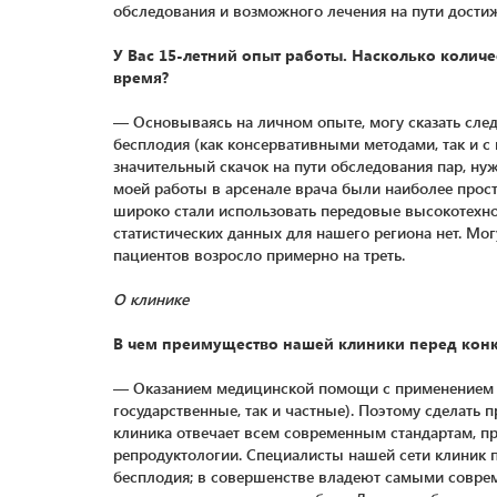
обследования и возможного лечения на пути достиж
У Вас 15-летний опыт работы. Насколько колич
время?
— Основываясь на личном опыте, могу сказать сле
бесплодия (как консервативными методами, так и 
значительный скачок на пути обследования пар, н
моей работы в арсенале врача были наиболее прос
широко стали использовать передовые высокотехно
статистических данных для нашего региона нет. Мо
пациентов возросло примерно на треть.
О клинике
В чем преимущество нашей клиники перед кон
— Оказанием медицинской помощи с применением В
государственные, так и частные). Поэтому сделать
клиника отвечает всем современным стандартам, п
репродуктологии. Специалисты нашей сети клиник 
бесплодия; в совершенстве владеют самыми совр