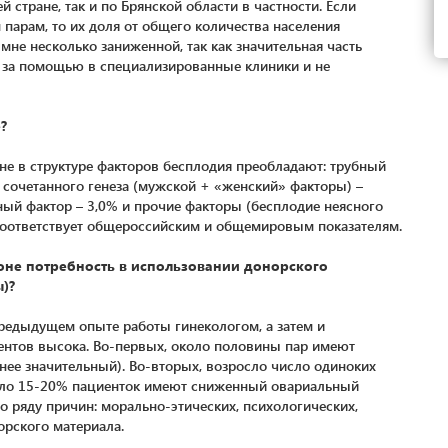
й стране, так и по Брянской области в частности. Если
парам, то их доля от общего количества населения
 мне несколько заниженной, так как значительная часть
 за помощью в специализированные клиники и не
?
не в структуре факторов бесплодия преобладают: трубный
е сочетанного генеза (мужской + «женский» факторы) –
ый фактор – 3,0% и прочие факторы (бесплодие неясного
ом соответствует общероссийским и общемировым показателям.
ионе потребность в использовании донорского
)?
редыдущем опыте работы гинекологом, а затем и
циентов высока. Во-первых, около половины пар имеют
нее значительный). Во-вторых, возросло число одиноких
коло 15-20% пациенток имеют сниженный овариальный
о ряду причин: морально-этических, психологических,
орского материала.