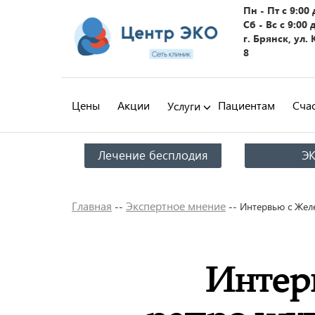
Пн - Пт с 9:00 
Сб - Вс с 9:00 
г. Брянск, ул.
8
Цены
Акции
Пациентам
Сча
Услуги
Лечение бесплодия
Э
Главная
Экспертное мнение
--
--
Интервью с Желе
Интер