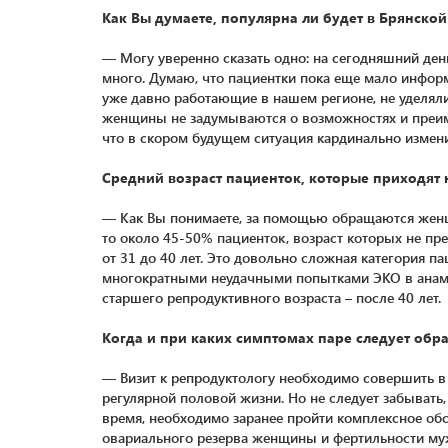
Как Вы думаете, популярна ли будет в Брянско
— Могу уверенно сказать одно: на сегодняшний ден
много. Думаю, что пациентки пока еще мало информ
уже давно работающие в нашем регионе, не уделял
женщины не задумываются о возможностях и преим
что в скором будущем ситуация кардинально измени
Средний возраст пациенток, которые приходят 
— Как Вы понимаете, за помощью обращаются женщи
то около 45-50% пациенток, возраст которых не пр
от 31 до 40 лет. Это довольно сложная категория п
многократными неудачными попытками ЭКО в анамне
старшего репродуктивного возраста – после 40 лет.
Когда и при каких симптомах паре следует обра
— Визит к репродуктологу необходимо совершить в 
регулярной половой жизни. Но не следует забывать
время, необходимо заранее пройти комплексное обс
овариального резерва женщины и фертильности му