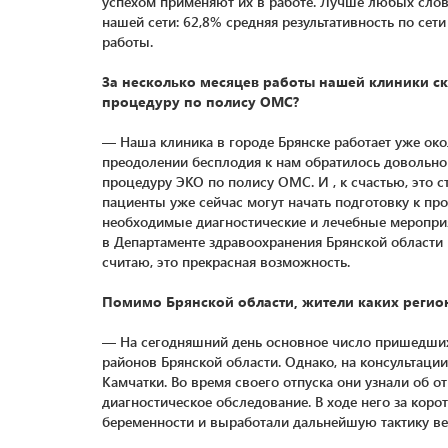
успехом применяют их в работе. Лучше любых слов 
нашей сети: 62,8% средняя результативность по сет
работы.
За несколько месяцев работы нашей клиники с
процедуру по полису ОМС?
— Наша клиника в городе Брянске работает уже око
преодолении бесплодия к нам обратилось довольно
процедуру ЭКО по полису ОМС. И , к счастью, это 
пациенты уже сейчас могут начать подготовку к пр
необходимые диагностические и лечебные мероприя
в Департаменте здравоохранения Брянской области
считаю, это прекрасная возможность.
Помимо Брянской области, жители каких регио
— На сегодняшний день основное число пришедших
районов Брянской области. Однако, на консультации
Камчатки. Во время своего отпуска они узнали об 
диагностическое обследование. В ходе него за кор
беременности и выработали дальнейшую тактику ве