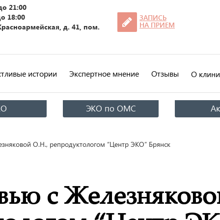
до 21:00
до 18:00
ЗАПИСЬ
НА ПРИЕМ
 Красноармейская, д. 41, пом.
стливые истории
Экспертное мнение
Отзывы
О клини
КО
ЭКО по ОМС
А
зняковой О.Н., репродуктологом “Центр ЭКО” Брянск
вью с Железняковой