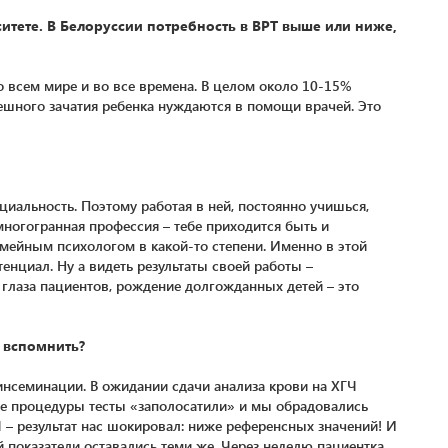
тете. В Белоруссии потребность в ВРТ выше или ниже,
 всем мире и во все времена. В целом около 10-15%
ешного зачатия ребенка нуждаются в помощи врачей. Это
циальность. Поэтому работая в ней, постоянно учишься,
многогранная профессия – тебе приходится быть и
емейным психологом в какой-то степени. Именно в этой
тенциал. Ну а видеть результаты своей работы –
глаза пациентов, рождение долгожданных детей – это
 вспомнить?
нсеминации. В ожидании сдачи анализа крови на ХГЧ
сле процедуры тесты «заполосатили» и мы обрадовались
ГЧ – результат нас шокировал: ниже референсных значений! И
й показатели оставались теми же. Через неделю пациентка