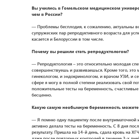
Вы учились в Гомельском медицинском универси
чем в России?
— Проблемы бесплодия, к сожалению, актуальны во
супружеских пар репродуктивного возраста для усп
касается и Белоруссии в том числе.
Почему вы решили стать репродуктологом?
— Репродуктология – это относительно молодая спе
совершенствуешь и развиваешься. Кроме того, это 
гинекологом, и эндокринологом, и врачом УЗИ, и с
сфере я могу в полной степени реализовать свой по
положительные тесты на беременность, счастливые 
бесценно.
Какую самую необычную беременность можете
— Я помню одну пациентку после внутриматочной и
активно делала тесты на беременность. С 8 дня по
результату. Пришла на 14-й день, сдала кровь на Х
даже после повторных контролей в течение 3-х дне