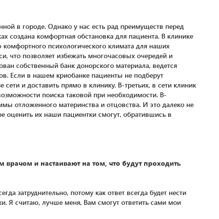
нной в городе. Однако у нас есть рад преимуществ перед
ах создана комфортная обстановка для пациента. В клинике
ю комфортного психологического климата для наших
си, что позволяет избежать многочасовых очередей и
зован собственный банк донорского материала, ведется
ов. Если в нашем криобанке пациенты не подберут
сети и доставить прямо в клинику. В-третьих, в сети клиник
возможности поиска таковой при необходимости. В-
ммы отложенного материнства и отцовства. И это далеко не
е оценить их наши пациентки смогут, обратившись в
м врачом и настаивают на том, что будут проходить
гда затруднительно, потому как ответ всегда будет нести
и. Я считаю, лучше меня, Вам смогут ответить сами мои