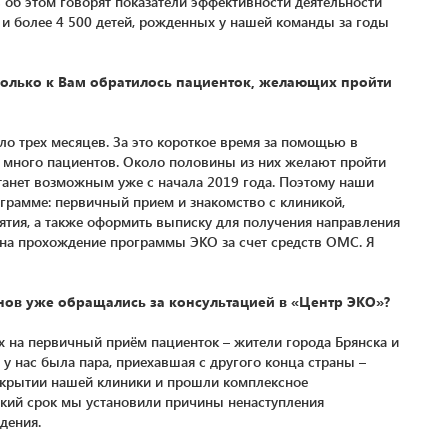
об этом говорят показатели эффективности деятельности
и и более 4 500 детей, рожденных у нашей команды за годы
колько к Вам обратилось пациенток, желающих пройти
ло трех месяцев. За это короткое время за помощью в
 много пациентов. Около половины из них желают пройти
станет возможным уже с начала 2019 года. Поэтому наши
ограмме: первичный прием и знакомство с клиникой,
тия, а также оформить выписку для получения направления
 на прохождение программы ЭКО за счет средств ОМС. Я
нов уже обращались за консультацией в «Центр ЭКО»?
 на первичный приём пациенток – жители города Брянска и
 у нас была пара, приехавшая с другого конца страны –
открытии нашей клиники и прошли комплексное
откий срок мы установили причины ненаступления
дения.