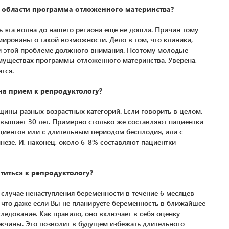
й области программа отложенного материнства?
ь эта волна до нашего региона еще не дошла. Причин тому
ированы о такой возможности. Дело в том, что клиники,
и этой проблеме должного внимания. Поэтому молодые
уществах программы отложенного материнства. Уверена,
тся.
на прием к репродуктологу?
ны разных возрастных категорий. Если говорить в целом,
евышает 30 лет. Примерно столько же составляют пациентки
ациентов или с длительным периодом бесплодия, или с
зе. И, наконец, около 6-8% составляют пациентки
титься к репродуктологу?
случае ненаступления беременности в течение 6 месяцев
, что даже если Вы не планируете беременность в ближайшее
ледование. Как правило, оно включает в себя оценку
жчины. Это позволит в будущем избежать длительного