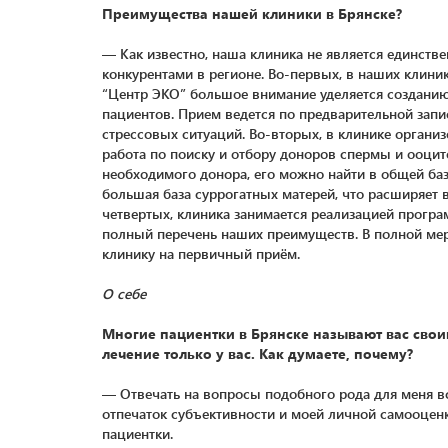
Преимущества нашей клиники в Брянске?
— Как известно, наша клиника не является единстве
конкурентами в регионе. Во-первых, в наших клиник
“Центр ЭКО” большое внимание уделяется создани
пациентов. Прием ведется по предварительной запи
стрессовых ситуаций. Во-вторых, в клинике органи
работа по поиску и отбору доноров спермы и ооцит
необходимого донора, его можно найти в общей базе 
большая база суррогатных матерей, что расширяет 
четвертых, клиника занимается реализацией програ
полный перечень наших преимуществ. В полной мер
клинику на первичный приём.
О себе
Многие пациентки в Брянске называют вас свои
лечение только у вас. Как думаете, почему?
— Отвечать на вопросы подобного рода для меня все
отпечаток субъективности и моей личной самооценк
пациентки.