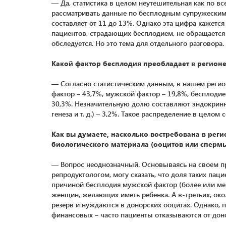
— Да, статистика в целом неутешительная как по все
рассматривать данные по бесплодным супружеским 
составляет от 11 до 13%. Однако эта цифра кажется
пациентов, страдающих бесплодием, не обращается
обследуется. Но это тема для отдельного разговора.
Какой фактор бесплодия преобладает в регионе
— Согласно статистическим данным, в нашем регио
фактор – 43,7%, мужской фактор – 19,8%, бесплоди
30,3%. Незначительную долю составляют эндокринн
генеза и т. д.) – 3,2%. Такое распределение в цел
Как вы думаете, насколько востребована в рег
биологического материала (ооцитов или спермы
— Вопрос неоднозначный. Основываясь на своем п
репродуктологом, могу сказать, что доля таких па
причиной бесплодия мужской фактор (более или ме
женщин, желающих иметь ребенка. А в-третьих, о
резерв и нуждаются в донорских ооцитах. Однако, п
финансовых – часто пациенты отказываются от дон