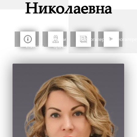
Николаевна
О
Наши
Фотогалерея
Видеогалер
клинике
врачи